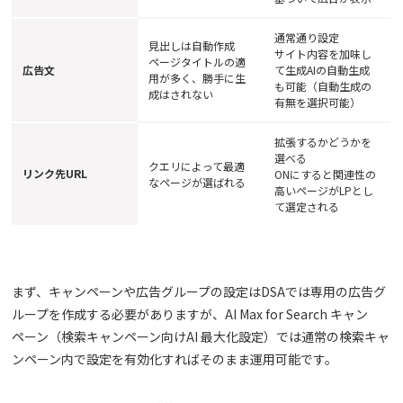
通常通り設定
見出しは自動作成
サイト内容を加味し
ページタイトルの適
広告文
て生成AIの自動生成
用が多く、勝手に生
も可能（自動生成の
成はされない
有無を選択可能）
拡張するかどうかを
選べる
クエリによって最適
リンク先URL
ONにすると関連性の
なページが選ばれる
高いページがLPとし
て選定される
まず、キャンペーンや広告グループの設定はDSAでは専用の広告グ
ループを作成する必要がありますが、AI Max for Search キャン
ペーン（検索キャンペーン向けAI 最大化設定）では通常の検索キャ
ンペーン内で設定を有効化すればそのまま運用可能です。