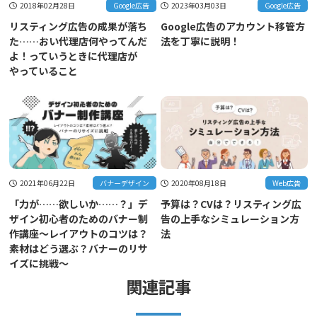
2018年02月28日
Google広告
2023年03月03日
Google広告
リスティング広告の成果が落ち
Google広告のアカウント移管方
た……おい代理店何やってんだ
法を丁寧に説明！
よ！っていうときに代理店が
やっていること
2021年06月22日
バナーデザイン
2020年08月18日
Web広告
「力が……欲しいか……？」デ
予算は？CVは？リスティング広
ザイン初心者のためのバナー制
告の上手なシミュレーション方
作講座〜レイアウトのコツは？
法
素材はどう選ぶ？バナーのリサ
イズに挑戦〜
関連記事