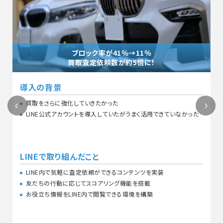
導入1ヶ月でLINE経由での
ホットリード5件創出
導入の背景
Web広告および自然検索でのリード獲得数が頭打ちであった
た
Web広告で潜在層に配信を行っても費用対効果が合わなかった
競合他社の乱立で集客方法の差別化が難しくなってきていた
LINEで取り組んだこと
オフィス診断コンテンツを実装
診断結果によるセグメント配信
潜在層を教育するためのステップ配信を実装
スコアリング機能を実装し、スコアが高い友だちへは個別トークで
アプローチ