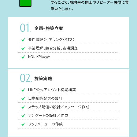
することで、成約率の向上やリピーター獲得に貢
献いたします。
01
.
企画・施策立案
要件整理（ヒアリング・MTG）
事業理解、競合分析、市場調査
KGI、KPI設計
02
.
施策実施
LINE公式アカウント初期構築
自動応答配信の設計
ステップ配信の設計／メッセージ作成
アンケートの設計／作成
リッチメニューの作成