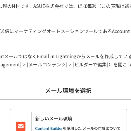
社広報のN村です。ASUE株式会社では、ほぼ毎週（この表現は
にマーケティングオートメーションツールであるAccount En
ementメールではなくEmail in Lightningからメールを作
ngagement] > [メールコンテンツ] > [ビルダーで編集]）