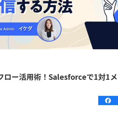
ロー活用術！Salesforceで1対