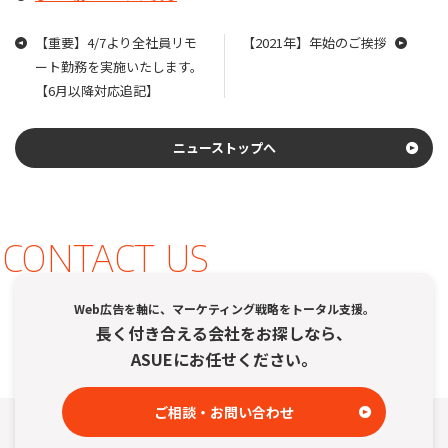
e
bl
b
r
【重要】4/7より全社員リモ
【2021年】年始のご挨拶
o
ート勤務を実施いたします。
【6月以降対応追記】
o
k
ニューストップへ
CONTACT US
Web広告を軸に、マーケティング戦略をトータル支援。
長く付き合える会社をお探しなら、
ASUEにお任せください。
ご相談・お問い合わせ