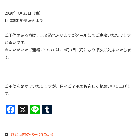
2020年7月31日（金）
15:00頃?終業時間まで
ご用件のある方は、大変恐れ入りますがメールにてご連絡いただけます
と幸いです。
※いただいたご連絡については、8月3日（月）より順次ご対応いたしま
す。
ご不便をおかけいたしますが、
何卒ご了承の程宜しくお願い申し上げま
す。
F
X
Li
T
a
n
u
c
e
m
ひとつ前のページに戻る